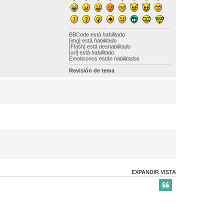
BBCode
está
habilitado
[img] está
habilitado
[Flash] está
deshabilitado
[url] está
habilitado
Emoticonos están
habilitados
Revisión de tema
EXPANDIR VISTA