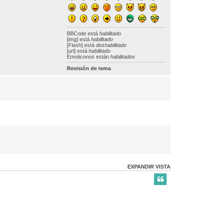
BBCode
está
habilitado
[img] está
habilitado
[Flash] está
deshabilitado
[url] está
habilitado
Emoticonos están
habilitados
Revisión de tema
EXPANDIR VISTA