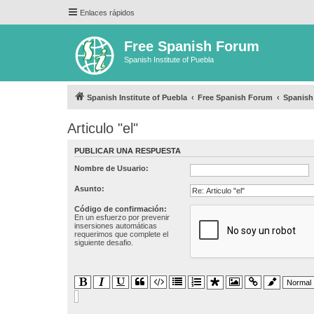
Enlaces rápidos
Free Spanish Forum
Spanish Institute of Puebla
Spanish Institute of Puebla
Free Spanish Forum
Spanis
Articulo "el"
PUBLICAR UNA RESPUESTA
Nombre de Usuario:
Asunto:
Código de confirmación:
En un esfuerzo por prevenir
insersiones automáticas
requerimos que complete el
siguiente desafio.