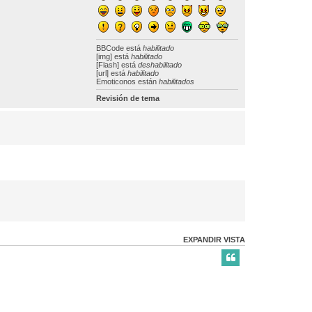
BBCode
está
habilitado
[img] está
habilitado
[Flash] está
deshabilitado
[url] está
habilitado
Emoticonos están
habilitados
Revisión de tema
EXPANDIR VISTA