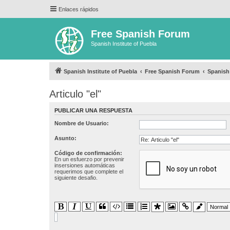
Enlaces rápidos
Free Spanish Forum
Spanish Institute of Puebla
Spanish Institute of Puebla
Free Spanish Forum
Spanis
Articulo "el"
PUBLICAR UNA RESPUESTA
Nombre de Usuario:
Asunto:
Código de confirmación:
En un esfuerzo por prevenir
insersiones automáticas
requerimos que complete el
siguiente desafio.