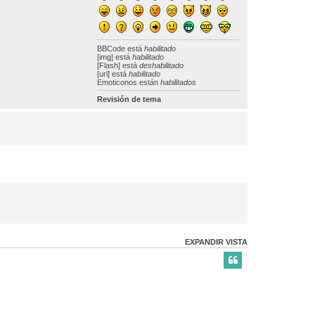
BBCode
está
habilitado
[img] está
habilitado
[Flash] está
deshabilitado
[url] está
habilitado
Emoticonos están
habilitados
Revisión de tema
EXPANDIR VISTA