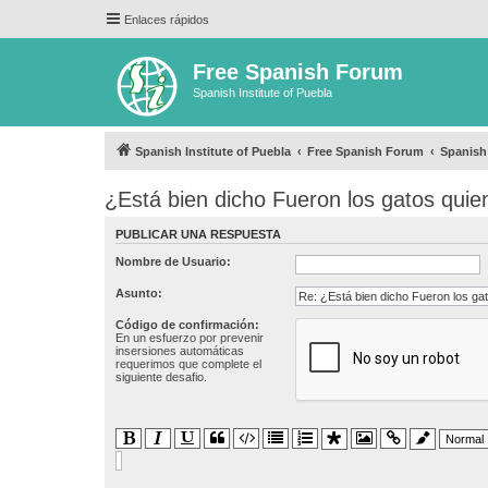
Enlaces rápidos
Free Spanish Forum
Spanish Institute of Puebla
Spanish Institute of Puebla
Free Spanish Forum
Spanish
¿Está bien dicho Fueron los gatos quie
PUBLICAR UNA RESPUESTA
Nombre de Usuario:
Asunto:
Código de confirmación:
En un esfuerzo por prevenir
insersiones automáticas
requerimos que complete el
siguiente desafio.