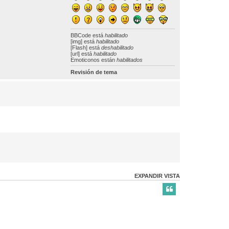
BBCode
está
habilitado
[img] está
habilitado
[Flash] está
deshabilitado
[url] está
habilitado
Emoticonos están
habilitados
Revisión de tema
EXPANDIR VISTA