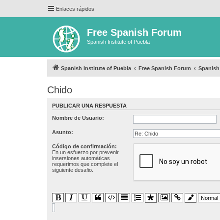
Enlaces rápidos
Free Spanish Forum
Spanish Institute of Puebla
Spanish Institute of Puebla
Free Spanish Forum
Spanish
Chido
PUBLICAR UNA RESPUESTA
Nombre de Usuario:
Asunto:
Código de confirmación:
En un esfuerzo por prevenir
insersiones automáticas
requerimos que complete el
siguiente desafio.