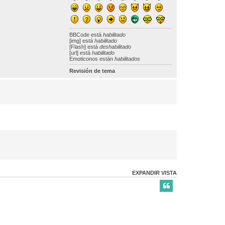
BBCode
está
habilitado
[img] está
habilitado
[Flash] está
deshabilitado
[url] está
habilitado
Emoticonos están
habilitados
Revisión de tema
EXPANDIR VISTA