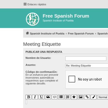
Enlaces rápidos
Free Spanish Forum
Spanish Institute of Puebla
Spanish Institute of Puebla
Free Spanish Forum
Spanish
Meeting Etiquette
PUBLICAR UNA RESPUESTA
Nombre de Usuario:
Asunto:
Código de confirmación:
En un esfuerzo por prevenir
insersiones automáticas
requerimos que complete el
siguiente desafio.