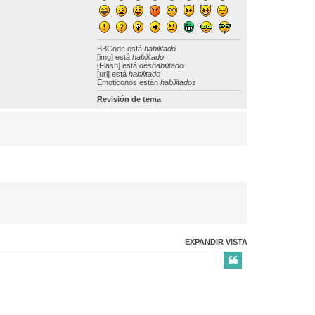
BBCode
está
habilitado
[img] está
habilitado
[Flash] está
deshabilitado
[url] está
habilitado
Emoticonos están
habilitados
Revisión de tema
EXPANDIR VISTA