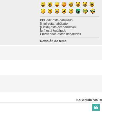
BBCode
está
habilitado
[img] está
habilitado
[Flash] está
deshabilitado
[url] está
habilitado
Emoticonos están
habilitados
Revisión de tema
EXPANDIR VISTA