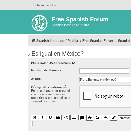
Enlaces rápidos
Free Spanish Forum
Spanish Institute of Puebla
Spanish Institute of Puebla
Free Spanish Forum
Spanish
¿Es igual en México?
PUBLICAR UNA RESPUESTA
Nombre de Usuario:
Asunto:
Código de confirmación:
En un esfuerzo por prevenir
insersiones automáticas
requerimos que complete el
siguiente desafio.