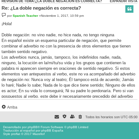
REVISIÓN DE TEMA:¿LA DOBLE NEGACIÓN ES CORRECTA?
EXPANDIR VISTA
Re: ¿La doble negación es correcta?
por
Spanish Teacher
»Noviembre 1, 2017, 10:59 pm
¡Hola!
Doble negación: no vino nadie, no hice nada, no tengo ninguna
En español existe un esquema particular de negación, que permite
combinar el adverbio no con la presencia de otros elementos que tienen
también sentido negativo.
Los adverbios nunca, jamás, tampoco, los indefinidos nadie, nada,
ninguno, la locución en la/mi/tu/su vida y los grupos que contienen la
palabra ni aparecen siempre en oraciones de sentido negativo. Si estos
elementos van antepuestos al verbo, este no va acompañado del adverbio
de negación no: Nunca voy al teatro; Él tampoco está de acuerdo; Jamás
lo haré; Nadie lo sabe; Nada de lo que dice tiene sentido; Ninguno de ellos
es actor; En su vida lo conseguirá; Ni su padre lo perdonaría. Pero si van
pospuestos al verbo, este debe ir necesariamente precedido del adverbio
no: No voy nunca al teatro; Él no está de acuerdo tampoco; No lo haré
jamás; No lo sabe nadie; No tiene sentido nada de lo que dice; No es actor
Arriba
ninguno de ellos; No lo conseguirá en su vida; No lo perdonaría ni su padre.
Todos los horarios son
UTC-05:00
La concurrencia de esas dos «negaciones» no anula el sentido negativo del
enunciado, sino que lo refuerza.
Desarrollado por
phpBB
® Forum Software © phpBB Limited
Traducción al español por
phpBB España
Style proflat © 2017
Mazeltof
Saludos