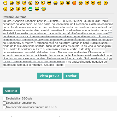
Revisión de tema
[quote="Spanish Teacher" post_id=249 time=1509598786 user_id=48] ¡Hola! Doble
negación: no vino nadie, no hice nada, no tengo ninguna En español existe un esquema
particular de negación, que permite combinar el adverbio no con la presencia de otros
elementos que tienen también sentido negativo. Los adverbios nunca, jamás, tampoco,
los indefinidos nadie, nada, ninguno, la locución en la/mi/tu/su vida y los grupos que
contienen la palabra ni aparecen siempre en oraciones de sentido negativo. Si estos
elementos van antepuestos al verbo, este no va acompañado del adverbio de negación
no: Nunca voy al teatro; Él tampoco está de acuerdo; Jamás lo haré; Nadie lo sabe;
Nada de lo que dice tiene sentido; Ninguno de ellos es actor; En su vida lo conseguirá;
Ni su padre lo perdonaría. Pero si van pospuestos al verbo, este debe ir
necesariamente precedido del adverbio no: No voy nunca al teatro; Él no está de
acuerdo tampoco; No lo haré jamás; No lo sabe nadie; No tiene sentido nada de lo que
dice; No es actor ninguno de ellos; No lo conseguirá en su vida; No lo perdonaría ni su
padre. La concurrencia de esas dos «negaciones» no anula el sentido negativo del
enunciado, sino que lo refuerza. Saludos [/quote]
Opciones
Deshabilitar BBCode
Deshabilitar emoticonos
No convertir automáticamente las URLs