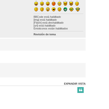
BBCode
está
habilitado
[img] está
habilitado
[Flash] está
deshabilitado
[url] está
habilitado
Emoticonos están
habilitados
Revisión de tema
EXPANDIR VISTA