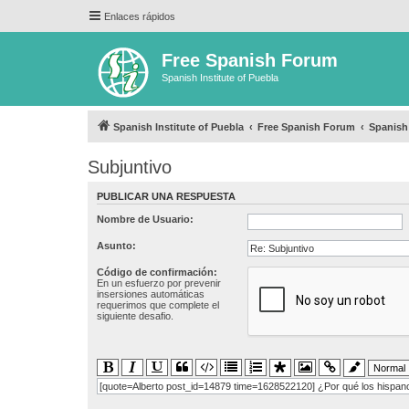
Enlaces rápidos
Free Spanish Forum
Spanish Institute of Puebla
Spanish Institute of Puebla
Free Spanish Forum
Spanis
Subjuntivo
PUBLICAR UNA RESPUESTA
Nombre de Usuario:
Asunto:
Código de confirmación:
En un esfuerzo por prevenir
insersiones automáticas
requerimos que complete el
siguiente desafio.
[quote=Alberto post_id=14879 time=1628522120] ¿Por qué los hispanos