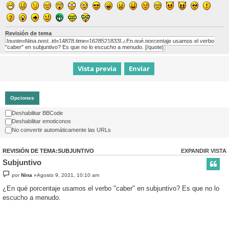
Revisión de tema
[quote=Nina post_id=14878 time=1628521833] ¿En qué porcentaje usamos el verbo
"caber" en subjuntivo? Es que no lo escucho a menudo. [/quote]
Opciones
Deshabilitar BBCode
Deshabilitar emoticonos
No convertir automáticamente las URLs
REVISIÓN DE TEMA:SUBJUNTIVO
EXPANDIR VISTA
Subjuntivo
por
Nina
»Agosto 9, 2021, 10:10 am
¿En qué porcentaje usamos el verbo "caber" en subjuntivo? Es que no lo
escucho a menudo.