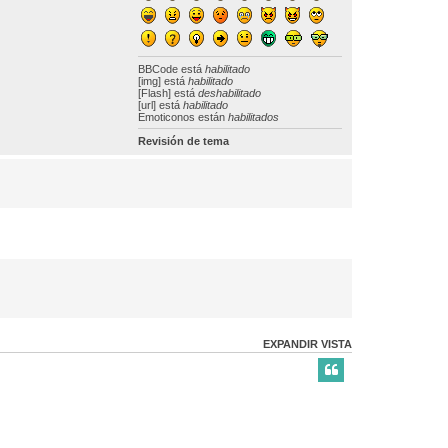
BBCode
está
habilitado
[img] está
habilitado
[Flash] está
deshabilitado
[url] está
habilitado
Emoticonos están
habilitados
Revisión de tema
EXPANDIR VISTA