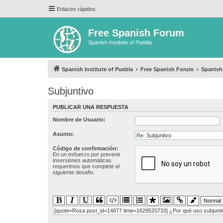
Enlaces rápidos
Free Spanish Forum
Spanish Institute of Puebla
Spanish Institute of Puebla
Free Spanish Forum
Spanis
Subjuntivo
PUBLICAR UNA RESPUESTA
Nombre de Usuario:
Asunto:
Código de confirmación:
En un esfuerzo por prevenir
insersiones automáticas
requerimos que complete el
siguiente desafio.
[quote=Rosa post_id=14877 time=1628520733] ¿Por qué uso subjuntiv