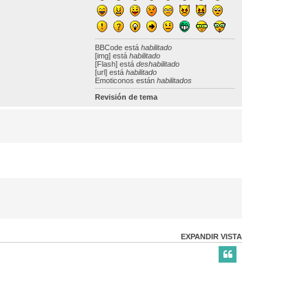
BBCode
está
habilitado
[img] está
habilitado
[Flash] está
deshabilitado
[url] está
habilitado
Emoticonos están
habilitados
Revisión de tema
EXPANDIR VISTA