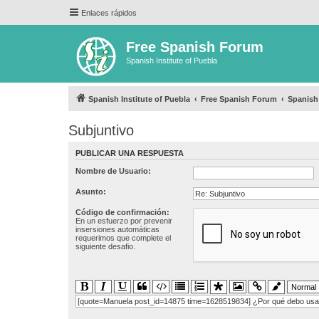
Enlaces rápidos
Free Spanish Forum
Spanish Institute of Puebla
Spanish Institute of Puebla
Free Spanish Forum
Spanis
Subjuntivo
PUBLICAR UNA RESPUESTA
Nombre de Usuario:
Asunto:
Código de confirmación:
En un esfuerzo por prevenir
insersiones automáticas
requerimos que complete el
siguiente desafio.
[quote=Manuela post_id=14875 time=1628519834] ¿Por qué debo usar s