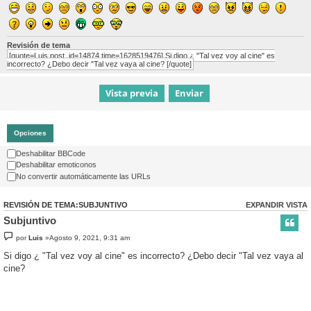
Revisión de tema
[quote=Luis post_id=14874 time=1628519476] Si digo ¿ "Tal vez voy al cine" es
incorrecto? ¿Debo decir "Tal vez vaya al cine? [/quote]
Opciones
Deshabilitar BBCode
Deshabilitar emoticonos
No convertir automáticamente las URLs
REVISIÓN DE TEMA:SUBJUNTIVO
EXPANDIR VISTA
Subjuntivo
por
Luis
»Agosto 9, 2021, 9:31 am
Si digo ¿ "Tal vez voy al cine" es incorrecto? ¿Debo decir "Tal vez vaya al
cine?