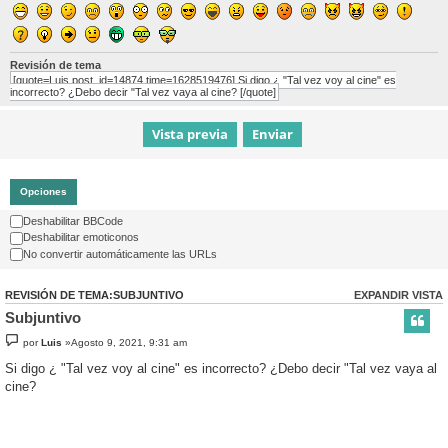
Revisión de tema
[quote=Luis post_id=14874 time=1628519476] Si digo ¿ "Tal vez voy al cine" es
incorrecto? ¿Debo decir "Tal vez vaya al cine? [/quote]
Opciones
Deshabilitar BBCode
Deshabilitar emoticonos
No convertir automáticamente las URLs
REVISIÓN DE TEMA:SUBJUNTIVO
EXPANDIR VISTA
Subjuntivo
por
Luis
»Agosto 9, 2021, 9:31 am
Si digo ¿ "Tal vez voy al cine" es incorrecto? ¿Debo decir "Tal vez vaya al
cine?