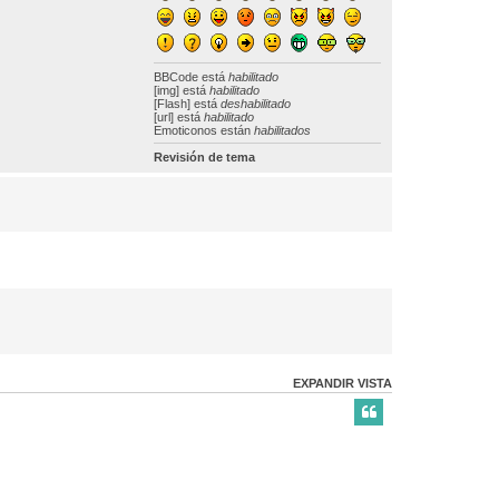
BBCode
está
habilitado
[img] está
habilitado
[Flash] está
deshabilitado
[url] está
habilitado
Emoticonos están
habilitados
Revisión de tema
EXPANDIR VISTA