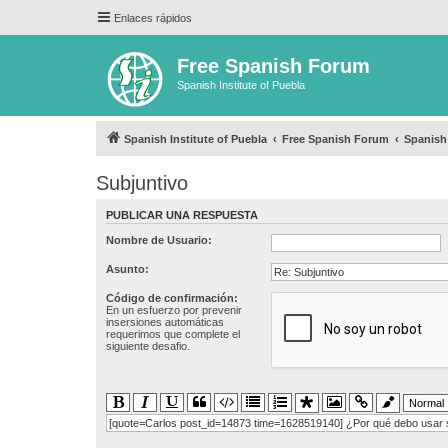
Enlaces rápidos
Free Spanish Forum
Spanish Institute of Puebla
Spanish Institute of Puebla
Free Spanish Forum
Spanis
Subjuntivo
PUBLICAR UNA RESPUESTA
Nombre de Usuario:
Asunto:
Código de confirmación:
En un esfuerzo por prevenir
insersiones automáticas
requerimos que complete el
siguiente desafio.
[quote=Carlos post_id=14873 time=1628519140] ¿Por qué debo usar su