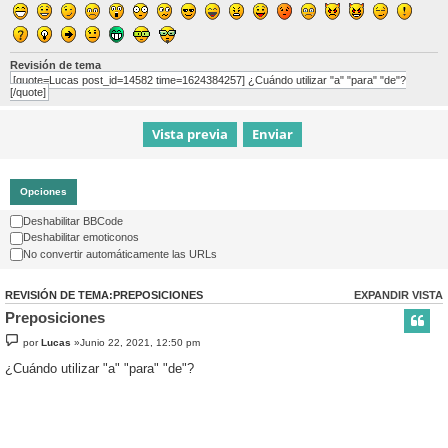
Revisión de tema
[quote=Lucas post_id=14582 time=1624384257] ¿Cuándo utilizar "a" "para" "de"?
[/quote]
Opciones
Deshabilitar BBCode
Deshabilitar emoticonos
No convertir automáticamente las URLs
REVISIÓN DE TEMA:PREPOSICIONES
EXPANDIR VISTA
Preposiciones
por
Lucas
»Junio 22, 2021, 12:50 pm
¿Cuándo utilizar "a" "para" "de"?