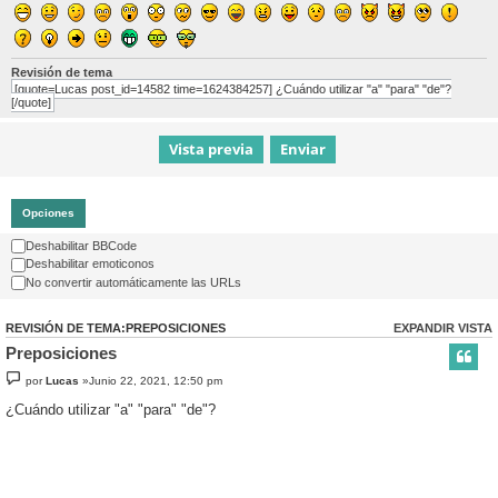
Revisión de tema
[quote=Lucas post_id=14582 time=1624384257] ¿Cuándo utilizar "a" "para" "de"?
[/quote]
Opciones
Deshabilitar BBCode
Deshabilitar emoticonos
No convertir automáticamente las URLs
REVISIÓN DE TEMA:PREPOSICIONES
EXPANDIR VISTA
Preposiciones
por
Lucas
»Junio 22, 2021, 12:50 pm
¿Cuándo utilizar "a" "para" "de"?