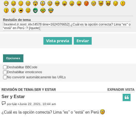
Revisión de tema
[quote=Liz post_id=14578 time=1624376652] ¿Cuál es la opción correcta? Lima “es” o
“está” en Perú :? [/quote]
Opciones
Deshabilitar BBCode
Deshabilitar emoticonos
No convertir automáticamente las URLs
REVISIÓN DE TEMA:SER Y ESTAR
EXPANDIR VISTA
Ser y Estar
por
Liz
»Junio 22, 2021, 10:44 am
¿Cuál es la opción correcta? Lima “es” o “está” en Perú