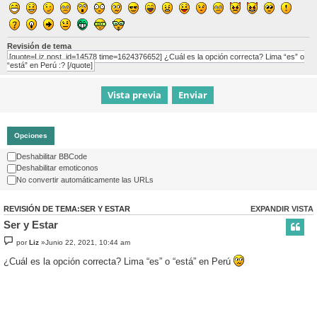
Revisión de tema
[quote=Liz post_id=14578 time=1624376652] ¿Cuál es la opción correcta? Lima “es” o
“está” en Perú :? [/quote]
Opciones
Deshabilitar BBCode
Deshabilitar emoticonos
No convertir automáticamente las URLs
REVISIÓN DE TEMA:SER Y ESTAR
EXPANDIR VISTA
Ser y Estar
por
Liz
»Junio 22, 2021, 10:44 am
¿Cuál es la opción correcta? Lima “es” o “está” en Perú