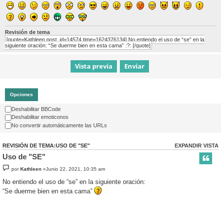
Revisión de tema
[quote=Kathleen post_id=14574 time=1624376134] No entiendo el uso de “se” en la
siguiente oración: “Se duerme bien en esta cama” :?: [/quote]
Opciones
Deshabilitar BBCode
Deshabilitar emoticonos
No convertir automáticamente las URLs
REVISIÓN DE TEMA:USO DE "SE"
EXPANDIR VISTA
Uso de "SE"
por
Kathleen
»Junio 22, 2021, 10:35 am
No entiendo el uso de “se” en la siguiente oración:
“Se duerme bien en esta cama”