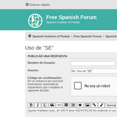
Enlaces rápidos
Free Spanish Forum
Spanish Institute of Puebla
Spanish Institute of Puebla
Free Spanish Forum
Spanis
Uso de "SE"
PUBLICAR UNA RESPUESTA
Nombre de Usuario:
Asunto:
Código de confirmación:
En un esfuerzo por prevenir
insersiones automáticas
requerimos que complete el
siguiente desafio.