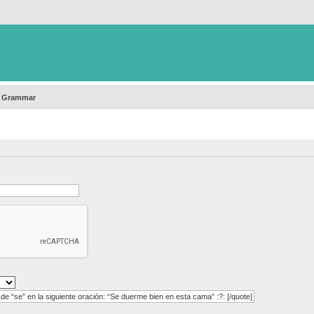
h Grammar
[quote=Kathleen post_id=14574 time=1624376134] No entiendo el uso de “se” en la siguiente oración: “Se duerme bien en esta cama” :?: [/quote]