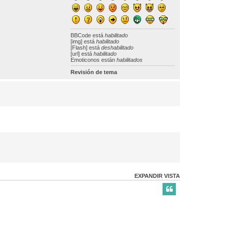
BBCode
está
habilitado
[img] está
habilitado
[Flash] está
deshabilitado
[url] está
habilitado
Emoticonos están
habilitados
Revisión de tema
EXPANDIR VISTA