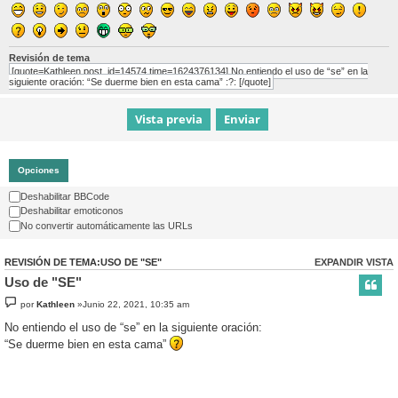
Revisión de tema
[quote=Kathleen post_id=14574 time=1624376134] No entiendo el uso de “se” en la
siguiente oración: “Se duerme bien en esta cama” :?: [/quote]
Opciones
Deshabilitar BBCode
Deshabilitar emoticonos
No convertir automáticamente las URLs
REVISIÓN DE TEMA:USO DE "SE"
EXPANDIR VISTA
Uso de "SE"
por
Kathleen
»Junio 22, 2021, 10:35 am
No entiendo el uso de “se” en la siguiente oración:
“Se duerme bien en esta cama”