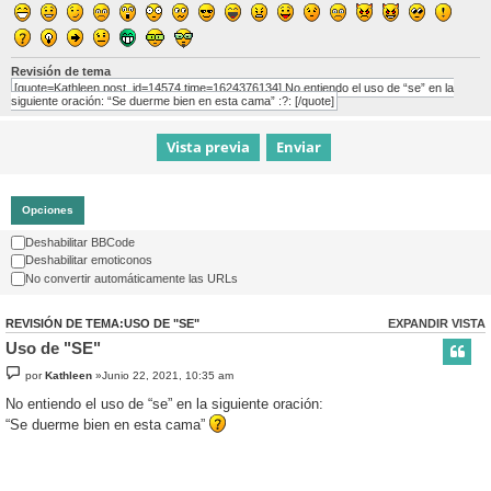
Revisión de tema
[quote=Kathleen post_id=14574 time=1624376134] No entiendo el uso de “se” en la
siguiente oración: “Se duerme bien en esta cama” :?: [/quote]
Opciones
Deshabilitar BBCode
Deshabilitar emoticonos
No convertir automáticamente las URLs
REVISIÓN DE TEMA:USO DE "SE"
EXPANDIR VISTA
Uso de "SE"
por
Kathleen
»Junio 22, 2021, 10:35 am
No entiendo el uso de “se” en la siguiente oración:
“Se duerme bien en esta cama”