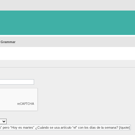
h Grammar
[quote=Jack post_id=14572 time=1624375945] “El domingo es la fiesta” pero “Hoy es martes” ¿Cuándo se usa artículo “el” con los días de la semana? [/quote]