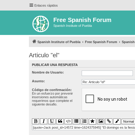
Enlaces rápidos
Free Spanish Forum
Spanish Institute of Puebla
Spanish Institute of Puebla
Free Spanish Forum
Spanis
Articulo "el"
PUBLICAR UNA RESPUESTA
Nombre de Usuario:
Asunto:
Código de confirmación:
En un esfuerzo por prevenir
insersiones automáticas
requerimos que complete el
siguiente desafio.