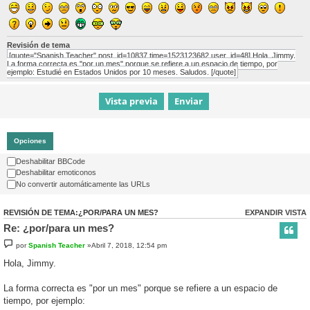
Revisión de tema
[quote="Spanish Teacher" post_id=10837 time=1523123682 user_id=48] Hola, Jimmy.
La forma correcta es "por un mes" porque se refiere a un espacio de tiempo, por
ejemplo: Estudié en Estados Unidos por 10 meses. Saludos. [/quote]
Opciones
Deshabilitar BBCode
Deshabilitar emoticonos
No convertir automáticamente las URLs
REVISIÓN DE TEMA:¿POR/PARA UN MES?
EXPANDIR VISTA
Re: ¿por/para un mes?
por
Spanish Teacher
»Abril 7, 2018, 12:54 pm
Hola, Jimmy.
La forma correcta es "por un mes" porque se refiere a un espacio de
tiempo, por ejemplo: