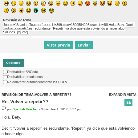
Revisión de tema
[quote="Spanish Teacher" post_id=399 time=1509584226 user_id=48] Hola, Bety. Decir:
“volver a repetir” es redundante. ‘Repetir’ ya dice que está volviendo a hacer algo.
Saludos. [/quote]
Opciones
Deshabilitar BBCode
Deshabilitar emoticonos
No convertir automáticamente las URLs
REVISIÓN DE TEMA:VOLVER A REPETIR??
EXPANDIR VISTA
Re: Volver a repetir??
por
Spanish Teacher
»Noviembre 1, 2017, 6:57 pm
Hola, Bety.
Decir: “volver a repetir” es redundante. ‘Repetir’ ya dice que está volviendo
a hacer algo.