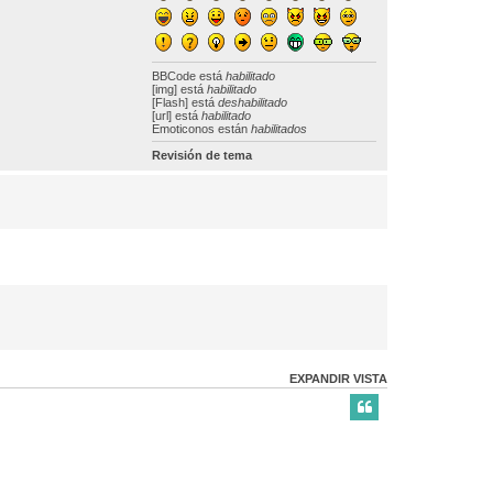
BBCode
está
habilitado
[img] está
habilitado
[Flash] está
deshabilitado
[url] está
habilitado
Emoticonos están
habilitados
Revisión de tema
EXPANDIR VISTA