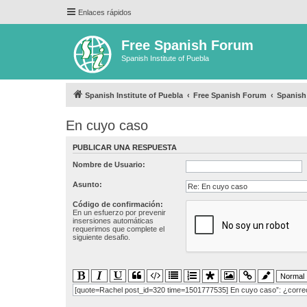
Enlaces rápidos
Free Spanish Forum
Spanish Institute of Puebla
Spanish Institute of Puebla
Free Spanish Forum
Spanish
En cuyo caso
PUBLICAR UNA RESPUESTA
Nombre de Usuario:
Asunto:
Código de confirmación:
En un esfuerzo por prevenir
insersiones automáticas
requerimos que complete el
siguiente desafio.
[quote=Rachel post_id=320 time=1501777535] En cuyo caso”: ¿correct