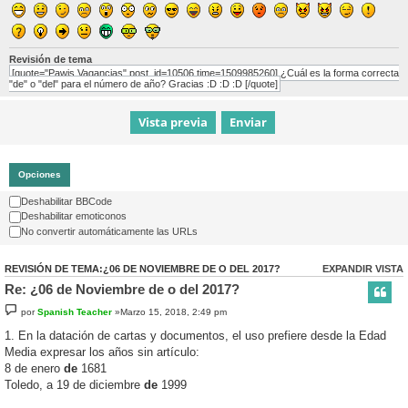
Revisión de tema
[quote="Pawis Vagancias" post_id=10506 time=1509985260] ¿Cuál es la forma correcta
"de" o "del" para el número de año? Gracias :D :D :D [/quote]
Opciones
Deshabilitar BBCode
Deshabilitar emoticonos
No convertir automáticamente las URLs
REVISIÓN DE TEMA:¿06 DE NOVIEMBRE DE O DEL 2017?
EXPANDIR VISTA
Re: ¿06 de Noviembre de o del 2017?
por
Spanish Teacher
»Marzo 15, 2018, 2:49 pm
1. En la datación de cartas y documentos, el uso prefiere desde la Edad
Media expresar los años sin artículo:
8 de enero
de
1681
Toledo, a 19 de diciembre
de
1999