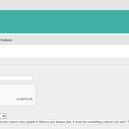
 Culture
[quote="