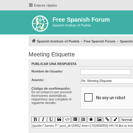
Enlaces rápidos
Free Spanish Forum
Spanish Institute of Puebla
Spanish Institute of Puebla
Free Spanish Forum
Spanish
Meeting Etiquette
PUBLICAR UNA RESPUESTA
Nombre de Usuario:
Asunto:
Código de confirmación:
En un esfuerzo por prevenir
insersiones automáticas
requerimos que complete el
siguiente desafio.