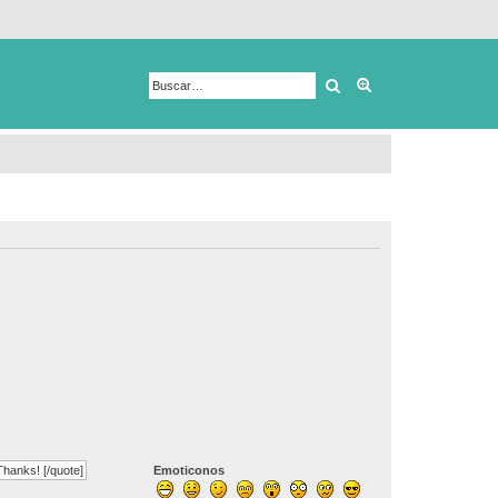
Buscar
Búsqueda avanza
James P." post_id=20852 time=1702658955] Hi!! I'd like to know the reason why people in Mexico are always late, it must be something cultural, but why? Thanks! [/quote]
Emoticonos