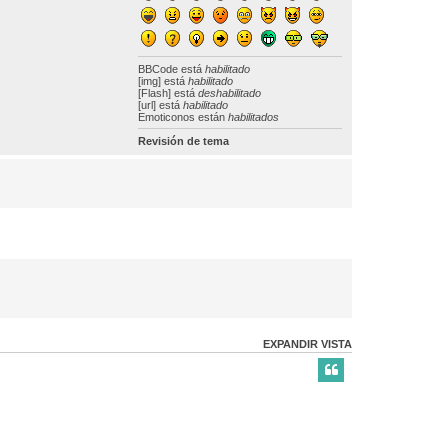
BBCode
está
habilitado
[img] está
habilitado
[Flash] está
deshabilitado
[url] está
habilitado
Emoticonos están
habilitados
Revisión de tema
EXPANDIR VISTA