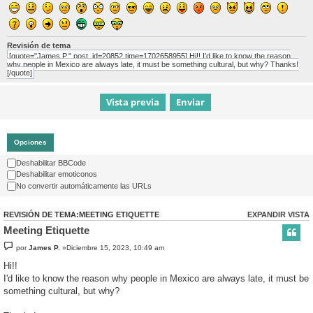
Revisión de tema
[quote="James P." post_id=20852 time=1702658955] Hi!! I'd like to know the reason
why people in Mexico are always late, it must be something cultural, but why? Thanks!
[/quote]
Opciones
Deshabilitar BBCode
Deshabilitar emoticonos
No convertir automáticamente las URLs
REVISIÓN DE TEMA:MEETING ETIQUETTE
EXPANDIR VISTA
Meeting Etiquette
por
James P.
»Diciembre 15, 2023, 10:49 am
Hi!!
I'd like to know the reason why people in Mexico are always late, it must be
something cultural, but why?