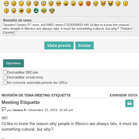
Revisión de tema
[quote="James P." post_id=20852 time=1702658955] Hi!! I'd like to know the reason
why people in Mexico are always late, it must be something cultural, but why? Thanks!
[/quote]
Opciones
Deshabilitar BBCode
Deshabilitar emoticonos
No convertir automáticamente las URLs
REVISIÓN DE TEMA:MEETING ETIQUETTE
EXPANDIR VISTA
Meeting Etiquette
por
James P.
»Diciembre 15, 2023, 10:49 am
Hi!!
I'd like to know the reason why people in Mexico are always late, it must be
something cultural, but why?