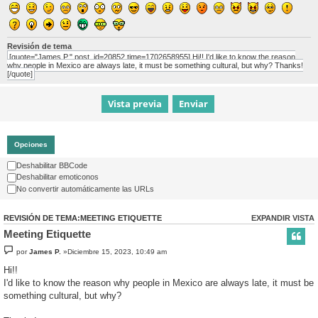
Revisión de tema
[quote="James P." post_id=20852 time=1702658955] Hi!! I'd like to know the reason
why people in Mexico are always late, it must be something cultural, but why? Thanks!
[/quote]
Opciones
Deshabilitar BBCode
Deshabilitar emoticonos
No convertir automáticamente las URLs
REVISIÓN DE TEMA:MEETING ETIQUETTE
EXPANDIR VISTA
Meeting Etiquette
por
James P.
»Diciembre 15, 2023, 10:49 am
Hi!!
I'd like to know the reason why people in Mexico are always late, it must be
something cultural, but why?