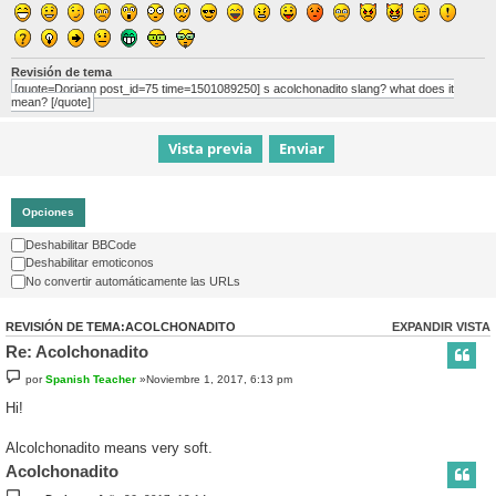
Revisión de tema
[quote=Doriann post_id=75 time=1501089250] s acolchonadito slang? what does it
mean? [/quote]
Opciones
Deshabilitar BBCode
Deshabilitar emoticonos
No convertir automáticamente las URLs
REVISIÓN DE TEMA:ACOLCHONADITO
EXPANDIR VISTA
Re: Acolchonadito
por
Spanish Teacher
»Noviembre 1, 2017, 6:13 pm
Hi!
Alcolchonadito means very soft.
Acolchonadito