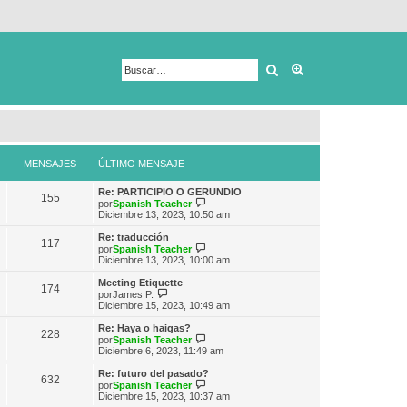
Buscar
Búsqueda avanza
MENSAJES
ÚLTIMO MENSAJE
Re: PARTICIPIO O GERUNDIO
155
V
por
Spanish Teacher
e
Diciembre 13, 2023, 10:50 am
r
ú
Re: traducción
117
l
V
por
Spanish Teacher
t
e
Diciembre 13, 2023, 10:00 am
i
r
m
ú
Meeting Etiquette
174
o
l
V
por
James P.
m
t
e
Diciembre 15, 2023, 10:49 am
e
i
r
n
m
ú
Re: Haya o haigas?
s
228
o
l
V
por
Spanish Teacher
a
m
t
e
Diciembre 6, 2023, 11:49 am
j
e
i
r
e
n
m
ú
Re: futuro del pasado?
s
632
o
l
V
por
Spanish Teacher
a
m
t
e
Diciembre 15, 2023, 10:37 am
j
e
i
r