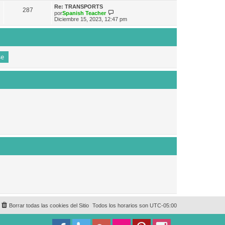
e
n
m
ú
Re: TRANSPORTS
s
287
o
l
V
por
Spanish Teacher
a
m
t
e
Diciembre 15, 2023, 12:47 pm
j
e
i
r
e
n
m
ú
s
o
l
a
m
t
j
e
i
e
n
m
s
o
a
m
j
e
e
n
s
a
j
e
Borrar todas las cookies del Sitio
Todos los horarios son
UTC-05:00