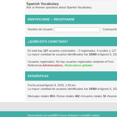
Spanish Vocabulary
Ask or Answer questions about Spanish Vocabulary.
IDENTIFICARSE
•
REGISTRARSE
Nombre de Usuario:
Contraseña
¿QUIÉN ESTÁ CONECTADO?
En total hay
127
usuarios conectados :: 0 registrados, 0 ocultos y 127
La mayor cantidad de usuarios identificados fue
19360
el Agosto 6, 20
Usuarios registrados: No hay usuarios registrados visitando el Foro
Referencia:
Administradores
,
Moderadores globales
ESTADÍSTICAS
Fecha actual Agosto 8, 2026, 1:40 pm
La mayor cantidad de usuarios identificados fue
19360
el Agosto 6, 20
Mensajes totales
853
•Temas totales
462
•Usuarios totales
32
•Nuestr
Desarrollado por
phpBB
® Forum Software © phpBB Limited