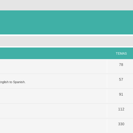
TEMAS
78
57
nglish to Spanish.
91
112
330