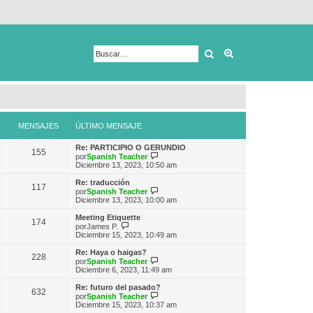
Buscar
Búsqueda avanza
MENSAJES
ÚLTIMO MENSAJE
Re: PARTICIPIO O GERUNDIO
155
V
por
Spanish Teacher
e
Diciembre 13, 2023, 10:50 am
r
ú
Re: traducción
117
l
V
por
Spanish Teacher
t
e
Diciembre 13, 2023, 10:00 am
i
r
m
ú
Meeting Etiquette
174
o
l
V
por
James P.
m
t
e
Diciembre 15, 2023, 10:49 am
e
i
r
n
m
ú
Re: Haya o haigas?
s
228
o
l
V
por
Spanish Teacher
a
m
t
e
Diciembre 6, 2023, 11:49 am
j
e
i
r
e
n
m
ú
Re: futuro del pasado?
s
632
o
l
V
por
Spanish Teacher
a
m
t
e
Diciembre 15, 2023, 10:37 am
j
e
i
r