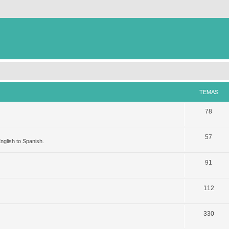
TEMAS
78
57
nglish to Spanish.
91
112
330