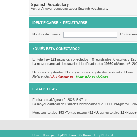
Spanish Vocabulary
Ask or Answer questions about Spanish Vocabulary.
IDENTIFICARSE
•
REGISTRARSE
Nombre de Usuario:
Contraseña
¿QUIÉN ESTÁ CONECTADO?
En total hay
121
usuarios conectados :: 0 registrados, 0 ocultos y 121
La mayor cantidad de usuarios identificados fue
19360
el Agosto 6, 20
Usuarios registrados: No hay usuarios registrados visitando el Foro
Referencia:
Administradores
,
Moderadores globales
ESTADÍSTICAS
Fecha actual Agosto 9, 2026, 5:07 am
La mayor cantidad de usuarios identificados fue
19360
el Agosto 6, 20
Mensajes totales
853
•Temas totales
462
•Usuarios totales
32
•Nuestr
Desarrollado por
phpBB
® Forum Software © phpBB Limited