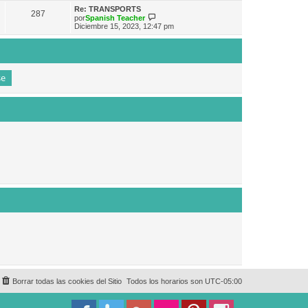
e
n
m
ú
Re: TRANSPORTS
s
287
o
l
V
por
Spanish Teacher
a
m
t
e
Diciembre 15, 2023, 12:47 pm
j
e
i
r
e
n
m
ú
s
o
l
a
m
t
j
e
i
e
n
m
s
o
a
m
j
e
e
n
s
a
j
e
Borrar todas las cookies del Sitio
Todos los horarios son
UTC-05:00