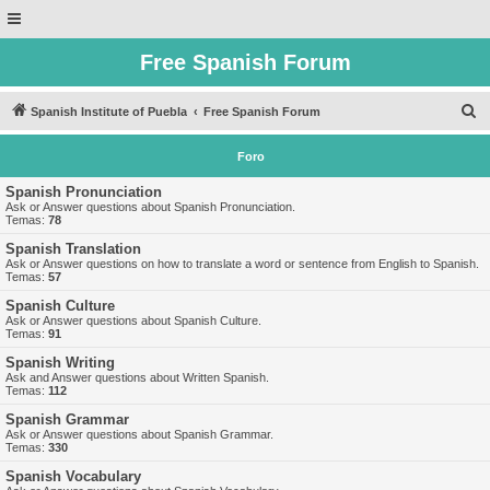
Free Spanish Forum
B
Spanish Institute of Puebla
Free Spanish Forum
u
Foro
s
c
Spanish Pronunciation
Ask or Answer questions about Spanish Pronunciation.
a
Temas:
78
r
Spanish Translation
Ask or Answer questions on how to translate a word or sentence from English to Spanish.
Temas:
57
Spanish Culture
Ask or Answer questions about Spanish Culture.
Temas:
91
Spanish Writing
Ask and Answer questions about Written Spanish.
Temas:
112
Spanish Grammar
Ask or Answer questions about Spanish Grammar.
Temas:
330
Spanish Vocabulary