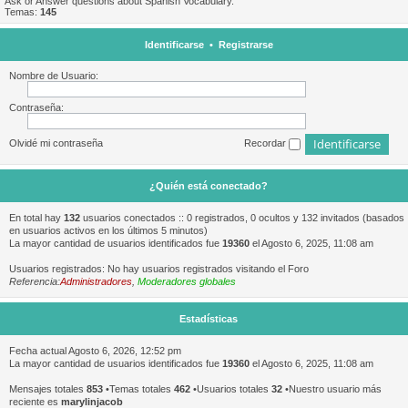
Ask or Answer questions about Spanish Vocabulary.
Temas:
145
Identificarse
•
Registrarse
Nombre de Usuario:
Contraseña:
Olvidé mi contraseña
Recordar
¿Quién está conectado?
En total hay
132
usuarios conectados :: 0 registrados, 0 ocultos y 132 invitados (basados
en usuarios activos en los últimos 5 minutos)
La mayor cantidad de usuarios identificados fue
19360
el Agosto 6, 2025, 11:08 am
Usuarios registrados: No hay usuarios registrados visitando el Foro
Referencia:
Administradores
,
Moderadores globales
Estadísticas
Fecha actual Agosto 6, 2026, 12:52 pm
La mayor cantidad de usuarios identificados fue
19360
el Agosto 6, 2025, 11:08 am
Mensajes totales
853
•Temas totales
462
•Usuarios totales
32
•Nuestro usuario más
reciente es
marylinjacob