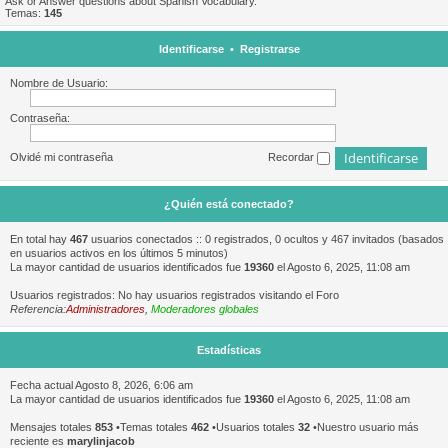
Ask or Answer questions about Spanish Vocabulary.
Temas:
145
Identificarse
•
Registrarse
Nombre de Usuario:
Contraseña:
Olvidé mi contraseña
Recordar
¿Quién está conectado?
En total hay
467
usuarios conectados :: 0 registrados, 0 ocultos y 467 invitados (basados
en usuarios activos en los últimos 5 minutos)
La mayor cantidad de usuarios identificados fue
19360
el Agosto 6, 2025, 11:08 am
Usuarios registrados: No hay usuarios registrados visitando el Foro
Referencia:
Administradores
,
Moderadores globales
Estadísticas
Fecha actual Agosto 8, 2026, 6:06 am
La mayor cantidad de usuarios identificados fue
19360
el Agosto 6, 2025, 11:08 am
Mensajes totales
853
•Temas totales
462
•Usuarios totales
32
•Nuestro usuario más
reciente es
marylinjacob