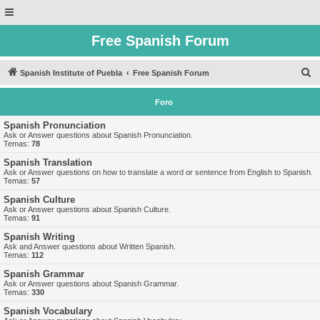
Free Spanish Forum
B
Spanish Institute of Puebla
Free Spanish Forum
u
Foro
s
c
Spanish Pronunciation
Ask or Answer questions about Spanish Pronunciation.
a
Temas:
78
r
Spanish Translation
Ask or Answer questions on how to translate a word or sentence from English to Spanish.
Temas:
57
Spanish Culture
Ask or Answer questions about Spanish Culture.
Temas:
91
Spanish Writing
Ask and Answer questions about Written Spanish.
Temas:
112
Spanish Grammar
Ask or Answer questions about Spanish Grammar.
Temas:
330
Spanish Vocabulary