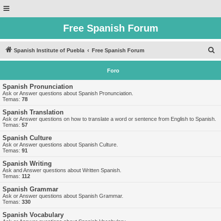
Free Spanish Forum
B
Spanish Institute of Puebla
Free Spanish Forum
u
Foro
s
c
Spanish Pronunciation
Ask or Answer questions about Spanish Pronunciation.
a
Temas:
78
r
Spanish Translation
Ask or Answer questions on how to translate a word or sentence from English to Spanish.
Temas:
57
Spanish Culture
Ask or Answer questions about Spanish Culture.
Temas:
91
Spanish Writing
Ask and Answer questions about Written Spanish.
Temas:
112
Spanish Grammar
Ask or Answer questions about Spanish Grammar.
Temas:
330
Spanish Vocabulary