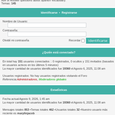
Ask or Answer questions about Spanish Vocabulary.
Temas:
145
Identificarse
•
Registrarse
Nombre de Usuario:
Contraseña:
Olvidé mi contraseña
Recordar
¿Quién está conectado?
En total hay
151
usuarios conectados :: 0 registrados, 0 ocultos y 151 invitados (basados
en usuarios activos en los últimos 5 minutos)
La mayor cantidad de usuarios identificados fue
19360
el Agosto 6, 2025, 11:08 am
Usuarios registrados: No hay usuarios registrados visitando el Foro
Referencia:
Administradores
,
Moderadores globales
Estadísticas
Fecha actual Agosto 9, 2026, 1:45 am
La mayor cantidad de usuarios identificados fue
19360
el Agosto 6, 2025, 11:08 am
Mensajes totales
853
•Temas totales
462
•Usuarios totales
32
•Nuestro usuario más
reciente es
marylinjacob