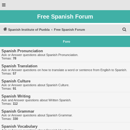
Free Spanish Forum
B
Spanish Institute of Puebla
Free Spanish Forum
u
Foro
s
c
Spanish Pronunciation
Ask or Answer questions about Spanish Pronunciation.
a
Temas:
78
r
Spanish Translation
Ask or Answer questions on how to translate a word or sentence from English to Spanish.
Temas:
57
Spanish Culture
Ask or Answer questions about Spanish Culture.
Temas:
91
Spanish Writing
Ask and Answer questions about Written Spanish.
Temas:
112
Spanish Grammar
Ask or Answer questions about Spanish Grammar.
Temas:
330
Spanish Vocabulary