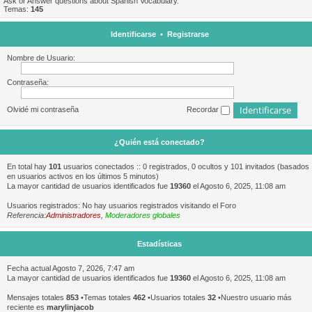
Ask or Answer questions about Spanish Vocabulary.
Temas:
145
Identificarse
•
Registrarse
Nombre de Usuario:
Contraseña:
Olvidé mi contraseña
Recordar
¿Quién está conectado?
En total hay
101
usuarios conectados :: 0 registrados, 0 ocultos y 101 invitados (basados
en usuarios activos en los últimos 5 minutos)
La mayor cantidad de usuarios identificados fue
19360
el Agosto 6, 2025, 11:08 am
Usuarios registrados: No hay usuarios registrados visitando el Foro
Referencia:
Administradores
,
Moderadores globales
Estadísticas
Fecha actual Agosto 7, 2026, 7:47 am
La mayor cantidad de usuarios identificados fue
19360
el Agosto 6, 2025, 11:08 am
Mensajes totales
853
•Temas totales
462
•Usuarios totales
32
•Nuestro usuario más
reciente es
marylinjacob