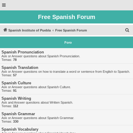
Free Spanish Forum
B
Spanish Institute of Puebla
Free Spanish Forum
u
Foro
s
c
Spanish Pronunciation
Ask or Answer questions about Spanish Pronunciation.
a
Temas:
78
r
Spanish Translation
Ask or Answer questions on how to translate a word or sentence from English to Spanish.
Temas:
57
Spanish Culture
Ask or Answer questions about Spanish Culture.
Temas:
91
Spanish Writing
Ask and Answer questions about Written Spanish.
Temas:
112
Spanish Grammar
Ask or Answer questions about Spanish Grammar.
Temas:
330
Spanish Vocabulary