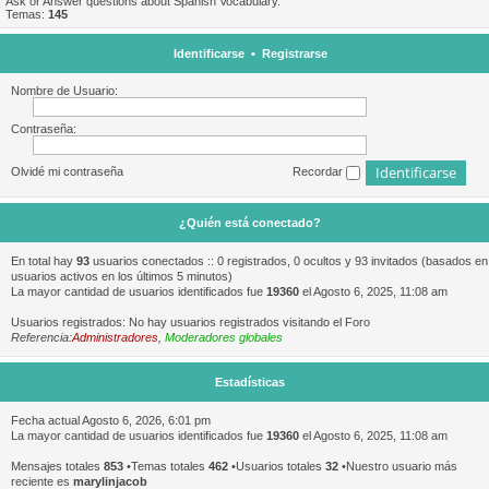
Ask or Answer questions about Spanish Vocabulary.
Temas:
145
Identificarse
•
Registrarse
Nombre de Usuario:
Contraseña:
Olvidé mi contraseña
Recordar
¿Quién está conectado?
En total hay
93
usuarios conectados :: 0 registrados, 0 ocultos y 93 invitados (basados en
usuarios activos en los últimos 5 minutos)
La mayor cantidad de usuarios identificados fue
19360
el Agosto 6, 2025, 11:08 am
Usuarios registrados: No hay usuarios registrados visitando el Foro
Referencia:
Administradores
,
Moderadores globales
Estadísticas
Fecha actual Agosto 6, 2026, 6:01 pm
La mayor cantidad de usuarios identificados fue
19360
el Agosto 6, 2025, 11:08 am
Mensajes totales
853
•Temas totales
462
•Usuarios totales
32
•Nuestro usuario más
reciente es
marylinjacob