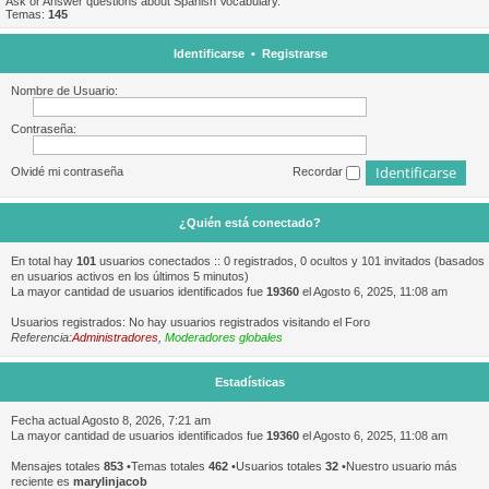
Ask or Answer questions about Spanish Vocabulary.
Temas:
145
Identificarse
•
Registrarse
Nombre de Usuario:
Contraseña:
Olvidé mi contraseña
Recordar
¿Quién está conectado?
En total hay
101
usuarios conectados :: 0 registrados, 0 ocultos y 101 invitados (basados
en usuarios activos en los últimos 5 minutos)
La mayor cantidad de usuarios identificados fue
19360
el Agosto 6, 2025, 11:08 am
Usuarios registrados: No hay usuarios registrados visitando el Foro
Referencia:
Administradores
,
Moderadores globales
Estadísticas
Fecha actual Agosto 8, 2026, 7:21 am
La mayor cantidad de usuarios identificados fue
19360
el Agosto 6, 2025, 11:08 am
Mensajes totales
853
•Temas totales
462
•Usuarios totales
32
•Nuestro usuario más
reciente es
marylinjacob