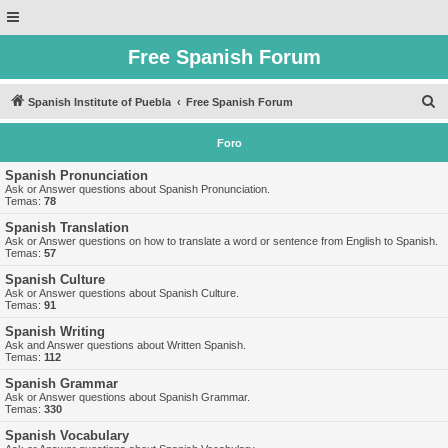
Free Spanish Forum
B
Spanish Institute of Puebla
Free Spanish Forum
u
Foro
s
c
Spanish Pronunciation
Ask or Answer questions about Spanish Pronunciation.
a
Temas:
78
r
Spanish Translation
Ask or Answer questions on how to translate a word or sentence from English to Spanish.
Temas:
57
Spanish Culture
Ask or Answer questions about Spanish Culture.
Temas:
91
Spanish Writing
Ask and Answer questions about Written Spanish.
Temas:
112
Spanish Grammar
Ask or Answer questions about Spanish Grammar.
Temas:
330
Spanish Vocabulary