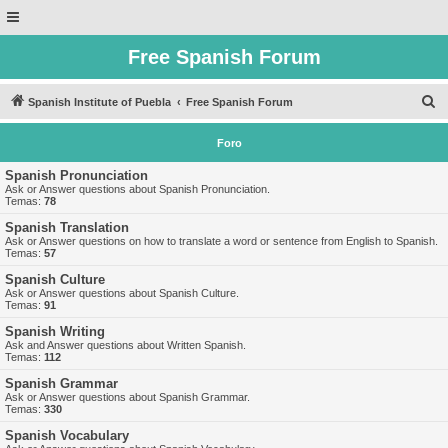
Free Spanish Forum
B
Spanish Institute of Puebla
Free Spanish Forum
u
Foro
s
c
Spanish Pronunciation
Ask or Answer questions about Spanish Pronunciation.
a
Temas:
78
r
Spanish Translation
Ask or Answer questions on how to translate a word or sentence from English to Spanish.
Temas:
57
Spanish Culture
Ask or Answer questions about Spanish Culture.
Temas:
91
Spanish Writing
Ask and Answer questions about Written Spanish.
Temas:
112
Spanish Grammar
Ask or Answer questions about Spanish Grammar.
Temas:
330
Spanish Vocabulary