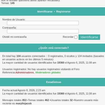
Ask or Answer questions about Spanish Vocabulary.
Temas:
145
Identificarse
•
Registrarse
Nombre de Usuario:
Contraseña:
Olvidé mi contraseña
Recordar
¿Quién está conectado?
En total hay
104
usuarios conectados :: 0 registrados, 0 ocultos y 104 invitados (basados
en usuarios activos en los últimos 5 minutos)
La mayor cantidad de usuarios identificados fue
19360
el Agosto 6, 2025, 11:08 am
Usuarios registrados: No hay usuarios registrados visitando el Foro
Referencia:
Administradores
,
Moderadores globales
Estadísticas
Fecha actual Agosto 8, 2026, 2:23 am
La mayor cantidad de usuarios identificados fue
19360
el Agosto 6, 2025, 11:08 am
Mensajes totales
853
•Temas totales
462
•Usuarios totales
32
•Nuestro usuario más
reciente es
marylinjacob