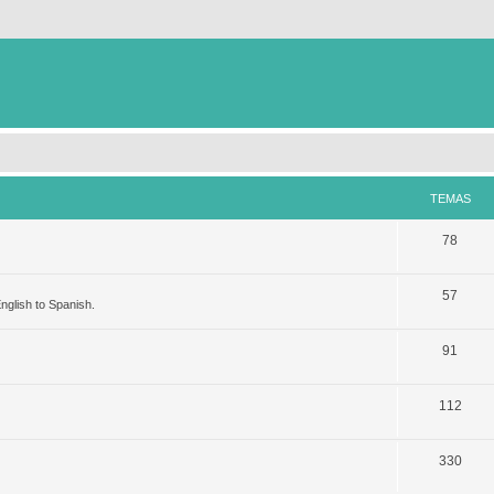
TEMAS
78
57
nglish to Spanish.
91
112
330