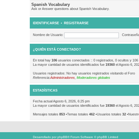
Spanish Vocabulary
Ask or Answer questions about Spanish Vocabulary.
IDENTIFICARSE
•
REGISTRARSE
Nombre de Usuario:
Contraseña
¿QUIÉN ESTÁ CONECTADO?
En total hay
106
usuarios conectados :: 0 registrados, 0 ocultos y 106
La mayor cantidad de usuarios identificados fue
19360
el Agosto 6, 20
Usuarios registrados: No hay usuarios registrados visitando el Foro
Referencia:
Administradores
,
Moderadores globales
ESTADÍSTICAS
Fecha actual Agosto 6, 2026, 6:25 pm
La mayor cantidad de usuarios identificados fue
19360
el Agosto 6, 20
Mensajes totales
853
•Temas totales
462
•Usuarios totales
32
•Nuestr
Desarrollado por
phpBB
® Forum Software © phpBB Limited