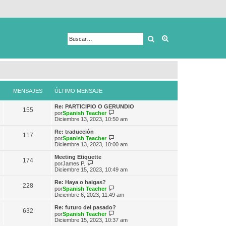
Buscar
Búsqueda avanza
MENSAJES
ÚLTIMO MENSAJE
Re: PARTICIPIO O GERUNDIO
155
V
por
Spanish Teacher
e
Diciembre 13, 2023, 10:50 am
r
ú
Re: traducción
117
l
V
por
Spanish Teacher
t
e
Diciembre 13, 2023, 10:00 am
i
r
m
ú
Meeting Etiquette
174
o
l
V
por
James P.
m
t
e
Diciembre 15, 2023, 10:49 am
e
i
r
n
m
ú
Re: Haya o haigas?
s
228
o
l
V
por
Spanish Teacher
a
m
t
e
Diciembre 6, 2023, 11:49 am
j
e
i
r
e
n
m
ú
Re: futuro del pasado?
s
632
o
l
V
por
Spanish Teacher
a
m
t
e
Diciembre 15, 2023, 10:37 am
j
e
i
r