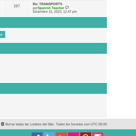
e
n
m
ú
Re: TRANSPORTS
s
287
o
l
V
por
Spanish Teacher
a
m
t
e
Diciembre 15, 2023, 12:47 pm
j
e
i
r
e
n
m
ú
s
o
l
a
m
t
j
e
i
e
n
m
s
o
a
m
j
e
e
n
s
a
j
e
Borrar todas las cookies del Sitio
Todos los horarios son
UTC-05:00