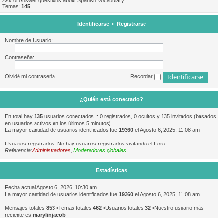
Ask or Answer questions about Spanish Vocabulary.
Temas:
145
Identificarse
•
Registrarse
Nombre de Usuario:
Contraseña:
Olvidé mi contraseña
Recordar
¿Quién está conectado?
En total hay
135
usuarios conectados :: 0 registrados, 0 ocultos y 135 invitados (basados
en usuarios activos en los últimos 5 minutos)
La mayor cantidad de usuarios identificados fue
19360
el Agosto 6, 2025, 11:08 am
Usuarios registrados: No hay usuarios registrados visitando el Foro
Referencia:
Administradores
,
Moderadores globales
Estadísticas
Fecha actual Agosto 6, 2026, 10:30 am
La mayor cantidad de usuarios identificados fue
19360
el Agosto 6, 2025, 11:08 am
Mensajes totales
853
•Temas totales
462
•Usuarios totales
32
•Nuestro usuario más
reciente es
marylinjacob