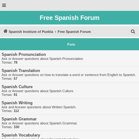
Free Spanish Forum
B
Spanish Institute of Puebla
Free Spanish Forum
u
Foro
s
c
Spanish Pronunciation
Ask or Answer questions about Spanish Pronunciation.
a
Temas:
78
r
Spanish Translation
Ask or Answer questions on how to translate a word or sentence from English to Spanish.
Temas:
57
Spanish Culture
Ask or Answer questions about Spanish Culture.
Temas:
91
Spanish Writing
Ask and Answer questions about Written Spanish.
Temas:
112
Spanish Grammar
Ask or Answer questions about Spanish Grammar.
Temas:
330
Spanish Vocabulary