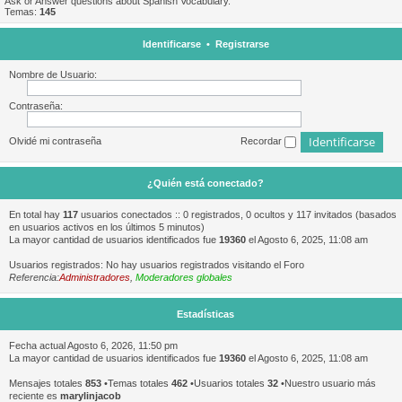
Ask or Answer questions about Spanish Vocabulary.
Temas:
145
Identificarse
•
Registrarse
Nombre de Usuario:
Contraseña:
Olvidé mi contraseña
Recordar
¿Quién está conectado?
En total hay
117
usuarios conectados :: 0 registrados, 0 ocultos y 117 invitados (basados
en usuarios activos en los últimos 5 minutos)
La mayor cantidad de usuarios identificados fue
19360
el Agosto 6, 2025, 11:08 am
Usuarios registrados: No hay usuarios registrados visitando el Foro
Referencia:
Administradores
,
Moderadores globales
Estadísticas
Fecha actual Agosto 6, 2026, 11:50 pm
La mayor cantidad de usuarios identificados fue
19360
el Agosto 6, 2025, 11:08 am
Mensajes totales
853
•Temas totales
462
•Usuarios totales
32
•Nuestro usuario más
reciente es
marylinjacob