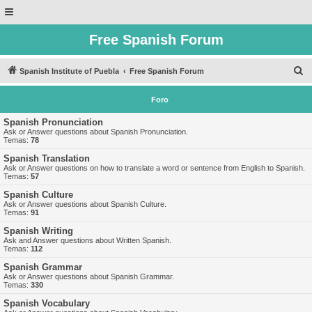
Free Spanish Forum
B
Spanish Institute of Puebla
Free Spanish Forum
u
Foro
s
c
Spanish Pronunciation
Ask or Answer questions about Spanish Pronunciation.
a
Temas:
78
r
Spanish Translation
Ask or Answer questions on how to translate a word or sentence from English to Spanish.
Temas:
57
Spanish Culture
Ask or Answer questions about Spanish Culture.
Temas:
91
Spanish Writing
Ask and Answer questions about Written Spanish.
Temas:
112
Spanish Grammar
Ask or Answer questions about Spanish Grammar.
Temas:
330
Spanish Vocabulary