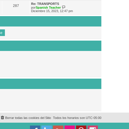
e
n
m
ú
Re: TRANSPORTS
s
287
o
l
V
por
Spanish Teacher
a
m
t
e
Diciembre 15, 2023, 12:47 pm
j
e
i
r
e
n
m
ú
s
o
l
a
m
t
j
e
i
e
n
m
s
o
a
m
j
e
e
n
s
a
j
e
Borrar todas las cookies del Sitio
Todos los horarios son
UTC-05:00