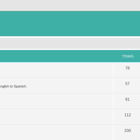
TEMAS
78
57
nglish to Spanish.
91
112
330