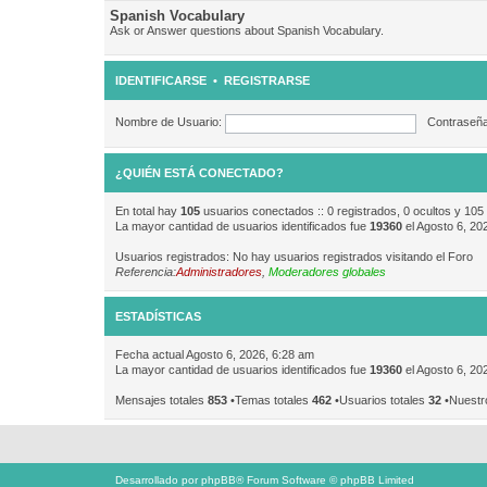
Spanish Vocabulary
Ask or Answer questions about Spanish Vocabulary.
IDENTIFICARSE
•
REGISTRARSE
Nombre de Usuario:
Contraseña
¿QUIÉN ESTÁ CONECTADO?
En total hay
105
usuarios conectados :: 0 registrados, 0 ocultos y 105
La mayor cantidad de usuarios identificados fue
19360
el Agosto 6, 20
Usuarios registrados: No hay usuarios registrados visitando el Foro
Referencia:
Administradores
,
Moderadores globales
ESTADÍSTICAS
Fecha actual Agosto 6, 2026, 6:28 am
La mayor cantidad de usuarios identificados fue
19360
el Agosto 6, 20
Mensajes totales
853
•Temas totales
462
•Usuarios totales
32
•Nuestr
Desarrollado por
phpBB
® Forum Software © phpBB Limited