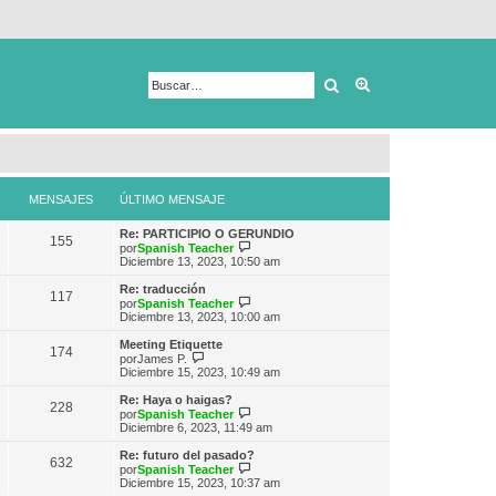
Buscar
Búsqueda avanza
MENSAJES
ÚLTIMO MENSAJE
Re: PARTICIPIO O GERUNDIO
155
V
por
Spanish Teacher
e
Diciembre 13, 2023, 10:50 am
r
ú
Re: traducción
117
l
V
por
Spanish Teacher
t
e
Diciembre 13, 2023, 10:00 am
i
r
m
ú
Meeting Etiquette
174
o
l
V
por
James P.
m
t
e
Diciembre 15, 2023, 10:49 am
e
i
r
n
m
ú
Re: Haya o haigas?
s
228
o
l
V
por
Spanish Teacher
a
m
t
e
Diciembre 6, 2023, 11:49 am
j
e
i
r
e
n
m
ú
Re: futuro del pasado?
s
632
o
l
V
por
Spanish Teacher
a
m
t
e
Diciembre 15, 2023, 10:37 am
j
e
i
r