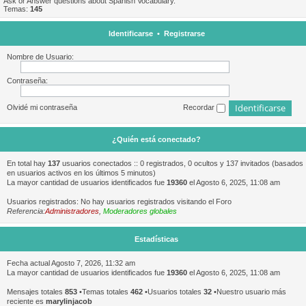
Ask or Answer questions about Spanish Vocabulary.
Temas:
145
Identificarse
•
Registrarse
Nombre de Usuario:
Contraseña:
Olvidé mi contraseña
Recordar
¿Quién está conectado?
En total hay
137
usuarios conectados :: 0 registrados, 0 ocultos y 137 invitados (basados
en usuarios activos en los últimos 5 minutos)
La mayor cantidad de usuarios identificados fue
19360
el Agosto 6, 2025, 11:08 am
Usuarios registrados: No hay usuarios registrados visitando el Foro
Referencia:
Administradores
,
Moderadores globales
Estadísticas
Fecha actual Agosto 7, 2026, 11:32 am
La mayor cantidad de usuarios identificados fue
19360
el Agosto 6, 2025, 11:08 am
Mensajes totales
853
•Temas totales
462
•Usuarios totales
32
•Nuestro usuario más
reciente es
marylinjacob