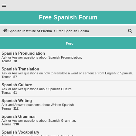
Free Spanish Forum
B
Spanish Institute of Puebla
Free Spanish Forum
u
Foro
s
c
Spanish Pronunciation
Ask or Answer questions about Spanish Pronunciation.
a
Temas:
78
r
Spanish Translation
Ask or Answer questions on how to translate a word or sentence from English to Spanish.
Temas:
57
Spanish Culture
Ask or Answer questions about Spanish Culture.
Temas:
91
Spanish Writing
Ask and Answer questions about Written Spanish.
Temas:
112
Spanish Grammar
Ask or Answer questions about Spanish Grammar.
Temas:
330
Spanish Vocabulary