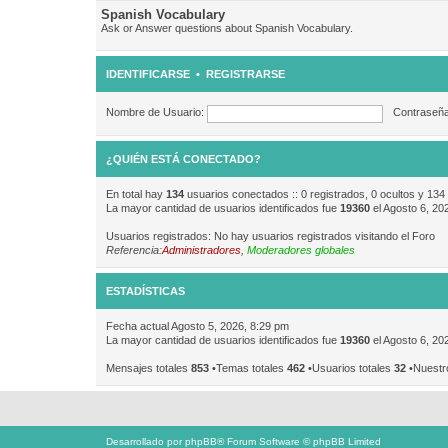
Spanish Vocabulary
Ask or Answer questions about Spanish Vocabulary.
IDENTIFICARSE
•
REGISTRARSE
Nombre de Usuario:
Contraseña
¿QUIÉN ESTÁ CONECTADO?
En total hay
134
usuarios conectados :: 0 registrados, 0 ocultos y 134
La mayor cantidad de usuarios identificados fue
19360
el Agosto 6, 20
Usuarios registrados: No hay usuarios registrados visitando el Foro
Referencia:
Administradores
,
Moderadores globales
ESTADÍSTICAS
Fecha actual Agosto 5, 2026, 8:29 pm
La mayor cantidad de usuarios identificados fue
19360
el Agosto 6, 20
Mensajes totales
853
•Temas totales
462
•Usuarios totales
32
•Nuestr
Desarrollado por
phpBB
® Forum Software © phpBB Limited