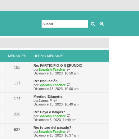
Buscar
Búsqueda avanza
MENSAJES
ÚLTIMO MENSAJE
Re: PARTICIPIO O GERUNDIO
155
V
por
Spanish Teacher
e
Diciembre 13, 2023, 10:50 am
r
ú
Re: traducción
117
l
V
por
Spanish Teacher
t
e
Diciembre 13, 2023, 10:00 am
i
r
m
ú
Meeting Etiquette
174
o
l
V
por
James P.
m
t
e
Diciembre 15, 2023, 10:49 am
e
i
r
n
m
ú
Re: Haya o haigas?
s
228
o
l
V
por
Spanish Teacher
a
m
t
e
Diciembre 6, 2023, 11:49 am
j
e
i
r
e
n
m
ú
Re: futuro del pasado?
s
632
o
l
V
por
Spanish Teacher
a
m
t
e
Diciembre 15, 2023, 10:37 am
j
e
i
r