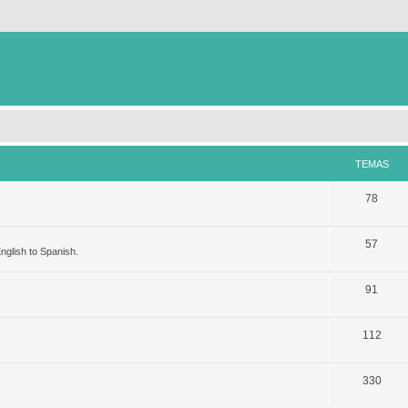
TEMAS
78
57
nglish to Spanish.
91
112
330