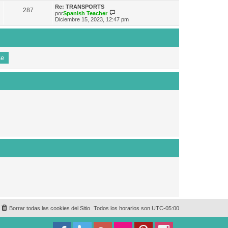
e
n
m
ú
Re: TRANSPORTS
s
287
o
l
V
por
Spanish Teacher
a
m
t
e
Diciembre 15, 2023, 12:47 pm
j
e
i
r
e
n
m
ú
s
o
l
a
m
t
j
e
i
e
n
m
s
o
a
m
j
e
e
n
s
a
j
e
Borrar todas las cookies del Sitio
Todos los horarios son
UTC-05:00