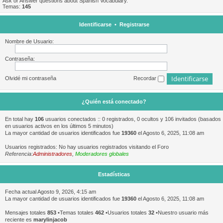
Ask or Answer questions about Spanish Vocabulary.
Temas:
145
Identificarse
•
Registrarse
Nombre de Usuario:
Contraseña:
Olvidé mi contraseña
Recordar
¿Quién está conectado?
En total hay
106
usuarios conectados :: 0 registrados, 0 ocultos y 106 invitados (basados
en usuarios activos en los últimos 5 minutos)
La mayor cantidad de usuarios identificados fue
19360
el Agosto 6, 2025, 11:08 am
Usuarios registrados: No hay usuarios registrados visitando el Foro
Referencia:
Administradores
,
Moderadores globales
Estadísticas
Fecha actual Agosto 9, 2026, 4:15 am
La mayor cantidad de usuarios identificados fue
19360
el Agosto 6, 2025, 11:08 am
Mensajes totales
853
•Temas totales
462
•Usuarios totales
32
•Nuestro usuario más
reciente es
marylinjacob