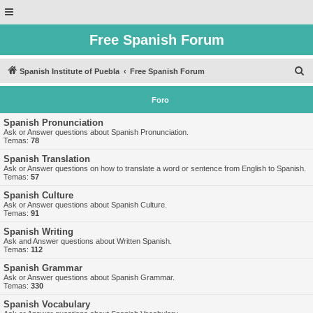
Free Spanish Forum
B
Spanish Institute of Puebla
Free Spanish Forum
u
Foro
s
c
Spanish Pronunciation
Ask or Answer questions about Spanish Pronunciation.
a
Temas:
78
r
Spanish Translation
Ask or Answer questions on how to translate a word or sentence from English to Spanish.
Temas:
57
Spanish Culture
Ask or Answer questions about Spanish Culture.
Temas:
91
Spanish Writing
Ask and Answer questions about Written Spanish.
Temas:
112
Spanish Grammar
Ask or Answer questions about Spanish Grammar.
Temas:
330
Spanish Vocabulary